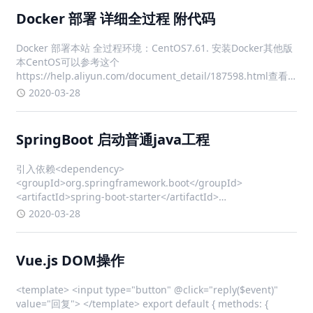
Docker 部署 详细全过程 附代码
Docker 部署本站 全过程环境：CentOS7.61. 安装Docker其他版
本CentOS可以参考这个
https://help.aliyun.com/document_detail/187598.html查看
本机内核版本，内核版本需高于 3.10uname -r 确保 yum 包最新
2020-03-28
yum u
SpringBoot 启动普通java工程
引入依赖<dependency>
<groupId>org.springframework.boot</groupId>
<artifactId>spring-boot-starter</artifactId>
<version>2.0.9</version> </dependency>
2020-03-28
Vue.js DOM操作
<template> <input type="button" @click="reply($event)"
value="回复"> </template> export default { methods: {