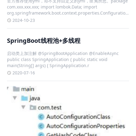
官方推荐使用yml，却不支持自定义的yml，匪夷所思。package
com.xxx.xxx.xxx; import lombok.Data; import
org.springframework.boot.context.properties.ConfigurationProp
i
2024-10-23
SpringBoot线程池+多线程
启动类上加注解 @SpringBootApplication @EnableAsync
public class SpringApplication { public static void
main(String[] args) { SpringApplication.r
2020-07-16