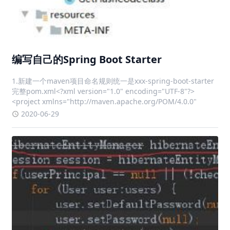
编写自己的Spring Boot Starter
1.新建一个maven项目命名规则统一是xxx-spring-boot-starter
完整pom.xml<?xml version="1.0" encoding="UTF-8"?>
<project xmlns="http://maven.apache.org/POM/4.0.0"
2020-06-29