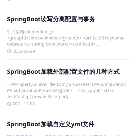
SpringBoot读写分离配置与事务
引入依赖<dependency>
<groupId>com.baomidou</groupId> <artifactId>dynamic-
datasource-spring-boot-starter</artifactId>
<version>3.5.1</version>
2022-03-29
SpringBoot加载外部配置文件的几种方式
一@PropertySource("file:F:/my.properties") @Configuration
@ConfigurationProperties(prefix = "my") public class
TestConfig { private String url;
2021-12-02
SpringBoot加载自定义yml文件