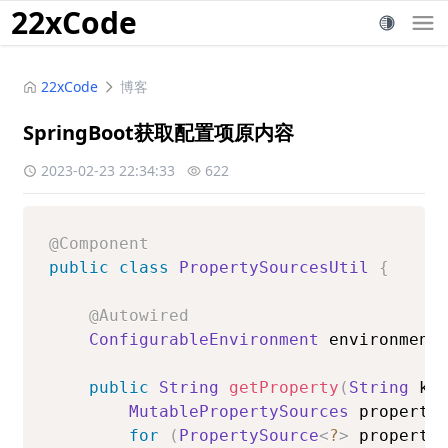
22xCode
22xCode
博客
SpringBoot获取配置项原内容
2023-02-23 22:34:33
622
@Component
public
class
PropertySourcesUtil
{
@Autowired
ConfigurableEnvironment
 environment
public
String
getProperty
(
String
 ke
MutablePropertySources
 property
for
(
PropertySource
<
?
>
 property