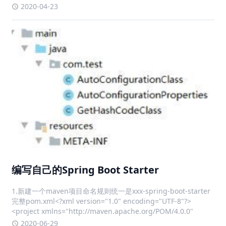
-y3. 运行con
2020-04-23
编写自己的Spring Boot Starter
1.新建一个maven项目命名规则统一是xxx-spring-boot-starter
完整pom.xml<?xml version="1.0" encoding="UTF-8"?>
<project xmlns="http://maven.apache.org/POM/4.0.0"
2020-06-29