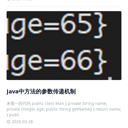
Java中方法的参数传递机制
来看一段代码 public class Man { private String name;
private Integer age; public String getName() { return name;
} publi
2020-03-28