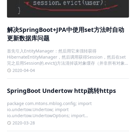
解决SpringBoot+JPA中使用set方法时自动
更新数据库问题
首先引入EntityManager：然后用它来强转获得
HibernateEntityManager，然后调用获得Session，然后在set
完之后用Session的.evict()方法清掉该对象缓存（并非所有对象
缓存），如此就ok了...好吧，已经java11不建议用了，不过还能
2020-04-04
用，先用着吧！更新了
SpringBoot Undertow http跳转https
package com.mtons.mblog.config; import
io.undertow.Undertow; import
io.undertow.UndertowOptions; import
io.undertow.servlet.api.SecurityConstraint; i
2020-03-28