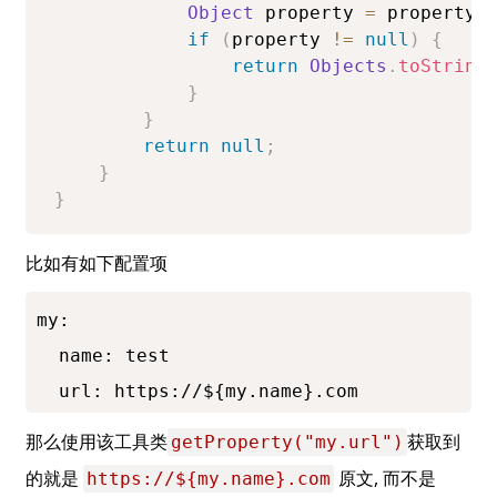
Object
 property 
=
 propertyS
if
(
property 
!=
null
)
{
return
Objects
.
toString
}
}
return
null
;
}
}
比如有如下配置项
my: 

  name: test

  url: https://${my.name}.com
那么使用该工具类
获取到
getProperty("my.url")
的就是 
 原文, 而不是 
https://${my.name}.com