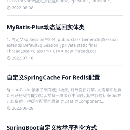
Class.forName隐式加载遇到new、getstatic、putstatic、
invokestatic这4条字节码指令时对类进行反射调用时当初始化一
2022-08-08
个类
MyBatis-Plus动态返回实体类
1. 自定义SqlSession@Slf4j public class GenericSqlSession
extends DefaultSqlSession { private static final
ThreadLocal<Class<?>> CTX = new ThreadLoca
2022-07-18
自定义SpringCache For Redis配置
SpringCache抽象了缓存使用场景, 对外提供注解, 无需繁琐配置
即可获得缓存能力默认支持一堆缓存中间件, 其中就包括Redis在
此仅提供一种缓存配置的思路 @Data @Component
@ConfigurationProperties(prefix = "spring.cache.red
2022-06-28
SpringBoot自定义枚举序列化方式