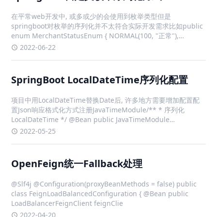
在平常web开发中, 或多或少的会使用到枚举类型但是
springboot对枚举的序列化并不太符合实际开发需求比如public
enum MerchantStatusEnum { NORMAL(100, "正常"),
BAN(200, "封禁"); private fina
2022-06-22
SpringBoot LocalDateTime序列化配置
项目中用LocalDateTime替换Date后, 许多地方需要增加配置配
置Json响应格式化方式注册JavaTimeModule/** * 序列化
LocalDateTime */ @Bean public JavaTimeModule
javaTimeModule() { JavaTi
2022-05-25
OpenFeign统一Fallback处理
@Slf4j @Configuration(proxyBeanMethods = false) public
class FeignLoadBalancedConfiguration { @Bean public
LoadBalancerFeignClient feignClie
2022-04-20