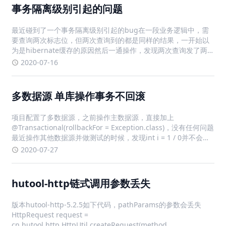
事务隔离级别引起的问题
最近碰到了一个事务隔离级别引起的bug在一段业务逻辑中，需
要查询两次标志位，但两次查询到的都是同样的结果，一开始以
为是hibernate缓存的原因然后一通操作，发现两次查询发了两
次sql，于是排除hibernate最后怀疑是隔离级别的问题，在手动
2020-07-16
设置隔离级别为“读已提交”后，问题解决
多数据源 单库操作事务不回滚
项目配置了多数据源，之前操作主数据源，直接加上
@Transactional(rollbackFor = Exception.class)，没有任何问题
最近操作其他数据源并做测试的时候，发现int i = 1 / 0并不会回
滚，各种排查，从数据库引擎到注解@Transactional使用规范和
2020-07-27
异常处理
hutool-http链式调用参数丢失
版本hutool-http-5.2.5如下代码，pathParams的参数会丢失
HttpRequest request =
cn.hutool.http.HttpUtil.createRequest(method,