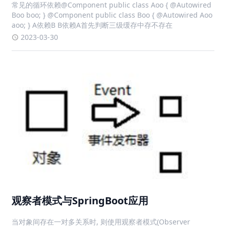
常见的循环依赖@Component public class Aoo { @Autowired
Boo boo; } @Component public class Boo { @Autowired Aoo
aoo; } A依赖B B依赖A首先判断三级缓存中存不存在
2023-03-30
观察者模式与SpringBoot应用
当对象间存在一对多关系时, 则使用观察者模式(Observer