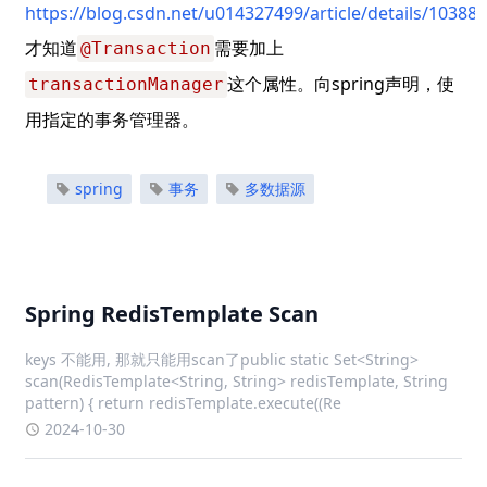
https://blog.csdn.net/u014327499/article/details/10388
才知道
需要加上
@Transaction
这个属性。向spring声明，使
transactionManager
用指定的事务管理器。
spring
事务
多数据源
Spring RedisTemplate Scan
keys 不能用, 那就只能用scan了public static Set<String>
scan(RedisTemplate<String, String> redisTemplate, String
pattern) { return redisTemplate.execute((Re
2024-10-30