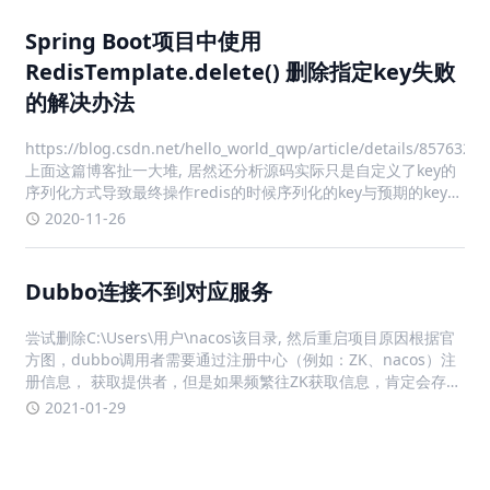
Spring Boot项目中使用
RedisTemplate.delete() 删除指定key失败
的解决办法
https://blog.csdn.net/hello_world_qwp/article/details/85763286
上面这篇博客扯一大堆, 居然还分析源码实际只是自定义了key的
序列化方式导致最终操作redis的时候序列化的key与预期的key不
一致而已, 自然就删不掉redis中的数据了
2020-11-26
Dubbo连接不到对应服务
尝试删除C:\Users\用户\nacos该目录, 然后重启项目原因根据官
方图，dubbo调用者需要通过注册中心（例如：ZK、nacos）注
册信息， 获取提供者，但是如果频繁往ZK获取信息，肯定会存在
单点故障问题， 所以dubbo提供了将提供者信息缓存在本地的方
2021-01-29
法。 Dubbo在订阅注册中心的回调