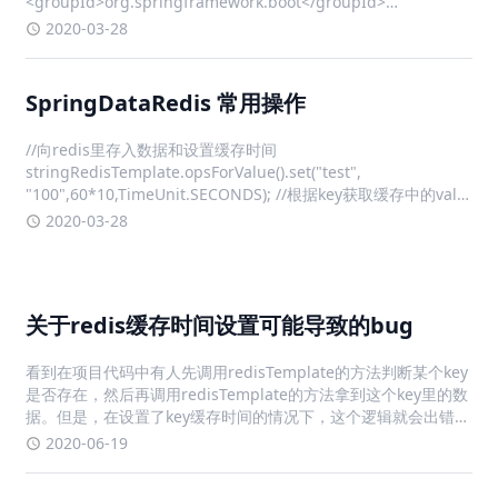
<groupId>org.springframework.boot</groupId>
<artifactId>spring-boot-starter-w
2020-03-28
SpringDataRedis 常用操作
//向redis里存入数据和设置缓存时间
stringRedisTemplate.opsForValue().set("test",
"100",60*10,TimeUnit.SECONDS); //根据key获取缓存中的val
stringRedisTemplate.opsForValue().
2020-03-28
关于redis缓存时间设置可能导致的bug
看到在项目代码中有人先调用redisTemplate的方法判断某个key
是否存在，然后再调用redisTemplate的方法拿到这个key里的数
据。但是，在设置了key缓存时间的情况下，这个逻辑就会出错。
比如第一步这个key存在，但是紧接着key过期了，后面就会拿不
2020-06-19
到这个key，造成后面的逻辑出错所