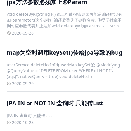
jpa方法参数必须加上@Param
void deleteByKl(String kl);线上可能报错原因可能是编译时没有
加-parameters这个参数, 编译后丢失了参数名称, 使得反射拿不
到对应参数需要加上注解void deleteByKl(@Param("kl") String
kl);同理public ResultVO de
2020-09-28
map为空时调用keySet()传给jpa导致的bug
userService.deleteNotInId(userMap.keySet()); @Modifying
@Query(value = "DELETE FROM user WHERE id NOT IN
(:iqs)", nativeQuery = true) void deleteNotIn
2020-09-29
JPA IN or NOT IN 查询时 只能传List
JPA IN 查询时 只能传List
2020-10-28