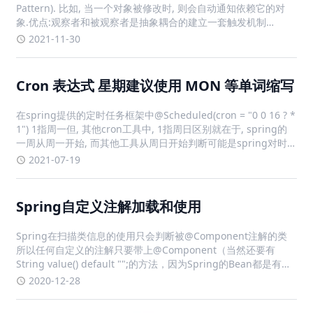
Pattern). 比如, 当一个对象被修改时, 则会自动通知依赖它的对
象.优点:观察者和被观察者是抽象耦合的建立一套触发机制
SpringBoot应用场景在SpringBoot启动流程中
2021-11-30
org.springframework.boot.
Cron 表达式 星期建议使用 MON 等单词缩写
在spring提供的定时任务框架中@Scheduled(cron = "0 0 16 ? *
1") 1指周一但, 其他cron工具中, 1指周日区别就在于, spring的
一周从周一开始, 而其他工具从周日开始判断可能是spring对时
区做了判断, 动态切换但暂未验证而使用 MON 表示 周一,
2021-07-19
Spring自定义注解加载和使用
Spring在扫描类信息的使用只会判断被@Component注解的类
所以任何自定义的注解只要带上@Component（当然还要有
String value() default "";的方法，因为Spring的Bean都是有
beanName唯一标示的）都可以被Spring扫描到，并注入容器内
2020-12-28
例: Spr