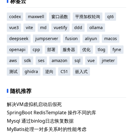
openapi
cpp
部署
服务器
优化
tlog
fyne
aws
sdk
ses
amazon
sql
vue
jmeter
测试
ghidra
逆向
C51
嵌入式
随机推荐
解决VM虚拟机启动后假死
SpringBoot RedisTemplate 操作不同的库
Mysql 通过binlog日志恢复数据
MyBatis处理一对多关系时的性能考虑
MySQL Binlog/Redolog和CrashSafe机制
快速上手Go以及实战Gin+Gorm
雪花算法分配DataCenterId和WorkerId的一种思路
关闭 Android SplashScreen
Ghidra修改exe文件中的字符串