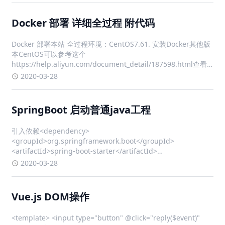
yum u
SpringBoot 启动普通java工程
引入依赖<dependency>
<groupId>org.springframework.boot</groupId>
<artifactId>spring-boot-starter</artifactId>
<version>2.0.9</version> </dependency>
2020-03-28
Vue.js DOM操作
<template> <input type="button" @click="reply($event)"
value="回复"> </template> export default { methods: {
replyFun(e) {
2020-03-29