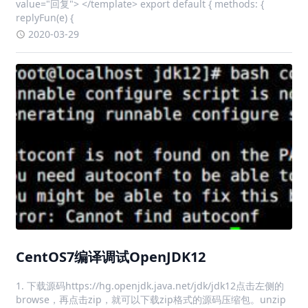
CentOS7编译调试OpenJDK12
1. 下载源码https://hg.openjdk.java.net/jdk/jdk12点击左侧的
browse，再点击zip，就可以下载zip格式的源码压缩包。unzip
xxx.zip 解压文件2. 安装jdkyum install java-11-openjdk-devel
-y3. 运行con
2020-04-23