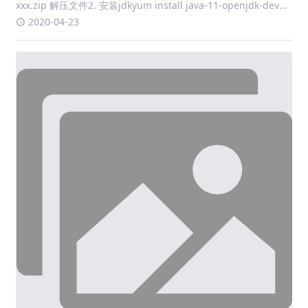
编写自己的Spring Boot Starter
1.新建一个maven项目命名规则统一是xxx-spring-boot-starter
完整pom.xml<?xml version="1.0" encoding="UTF-8"?>
<project xmlns="http://maven.apache.org/POM/4.0.0"