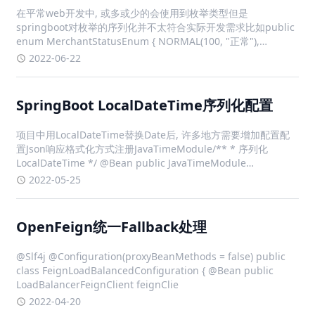
在平常web开发中, 或多或少的会使用到枚举类型但是
springboot对枚举的序列化并不太符合实际开发需求比如public
enum MerchantStatusEnum { NORMAL(100, "正常"),
BAN(200, "封禁"); private fina
2022-06-22
SpringBoot LocalDateTime序列化配置
项目中用LocalDateTime替换Date后, 许多地方需要增加配置配
置Json响应格式化方式注册JavaTimeModule/** * 序列化
LocalDateTime */ @Bean public JavaTimeModule
javaTimeModule() { JavaTi
2022-05-25
OpenFeign统一Fallback处理
@Slf4j @Configuration(proxyBeanMethods = false) public
class FeignLoadBalancedConfiguration { @Bean public
LoadBalancerFeignClient feignClie
2022-04-20