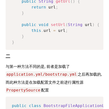
public
String
getUrl
(
)
{
return
 url
;
}
public
void
setUrl
(
String
 url
)
{
this
.
url 
=
 url
;
}
}
二
与第一种方法不同的是, 前者是加载了
之后再加载的, 
application.yml/bootstrap.yml
而此种方法是在加载配置文件之前进行属性源
配置
PropertySource
public
class
BootstrapFileApplicationLi