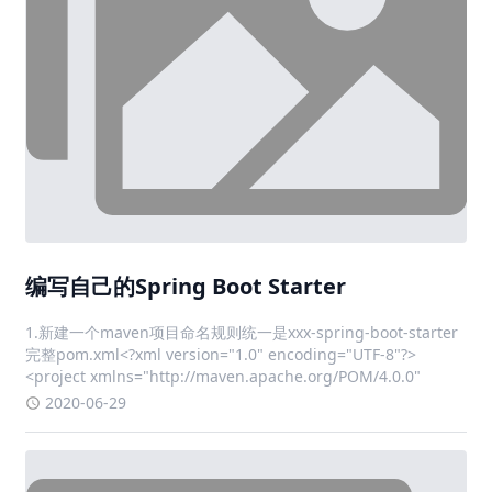
编写自己的Spring Boot Starter
1.新建一个maven项目命名规则统一是xxx-spring-boot-starter
完整pom.xml<?xml version="1.0" encoding="UTF-8"?>
<project xmlns="http://maven.apache.org/POM/4.0.0"
2020-06-29