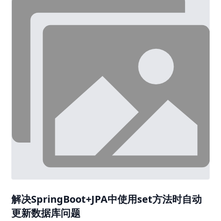
解决SpringBoot+JPA中使用set方法时自动
更新数据库问题
首先引入EntityManager：然后用它来强转获得
HibernateEntityManager，然后调用获得Session，然后在set
完之后用Session的.evict()方法清掉该对象缓存（并非所有对象
缓存），如此就ok了...好吧，已经java11不建议用了，不过还能
2020-04-04
用，先用着吧！更新了
SpringBoot Undertow http跳转https