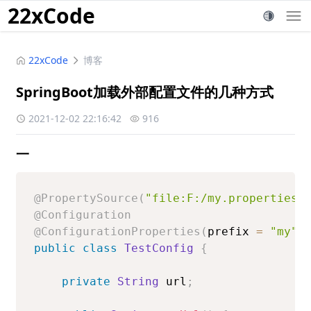
22xCode
22xCode
博客
SpringBoot加载外部配置文件的几种方式
2021-12-02 22:16:42
916
一
@PropertySource
(
"file:F:/my.properties"
@Configuration
@ConfigurationProperties
(
prefix 
=
"my"
)
public
class
TestConfig
{
private
String
 url
;