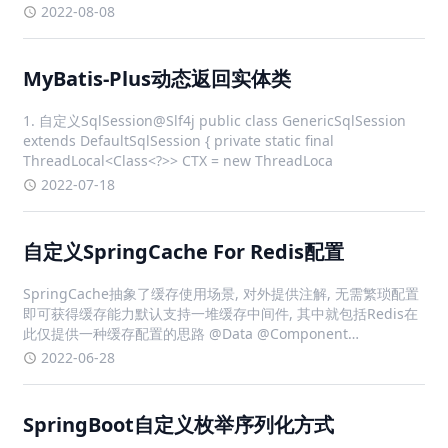
invokestatic这4条字节码指令时对类进行反射调用时当初始化一
2022-08-08
个类
MyBatis-Plus动态返回实体类
1. 自定义SqlSession@Slf4j public class GenericSqlSession
extends DefaultSqlSession { private static final
ThreadLocal<Class<?>> CTX = new ThreadLoca
2022-07-18
自定义SpringCache For Redis配置
SpringCache抽象了缓存使用场景, 对外提供注解, 无需繁琐配置
即可获得缓存能力默认支持一堆缓存中间件, 其中就包括Redis在
此仅提供一种缓存配置的思路 @Data @Component
@ConfigurationProperties(prefix = "spring.cache.red
2022-06-28
SpringBoot自定义枚举序列化方式