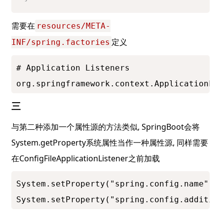
需要在
resources/META-
定义
INF/spring.factories
# Application Listeners

org.springframework.context.ApplicationLi
三
与第二种添加一个属性源的方法类似, SpringBoot会将
System.getProperty系统属性当作一种属性源, 同样需要
在ConfigFileApplicationListener之前加载
System.setProperty("spring.config.name", "
System.setProperty("spring.config.additio