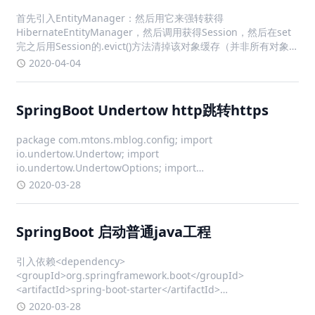
package com.mtons.mblog.config; import
io.undertow.Undertow; import
io.undertow.UndertowOptions; import
io.undertow.servlet.api.SecurityConstraint; i
2020-03-28
SpringBoot 启动普通java工程
引入依赖<dependency>
<groupId>org.springframework.boot</groupId>
<artifactId>spring-boot-starter</artifactId>
<version>2.0.9</version> </dependency>
2020-03-28
freemarker 时间显示不正常 设置时区
项目在本地开发的时候显示正常，部署上服务器就一直差8个小
时，最后发现freemarker官方文档有这样的说明time_zone：时