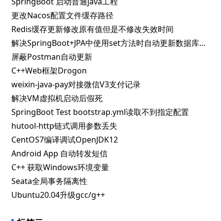
weixin-java-pay对接微信V3支付记录
解决VM虚拟机启动后假死
SpringBoot Test bootstrap.yml读取不到指定配置
hutool-http链式调用参数丢失
CentOS7编译调试OpenJDK12
Android App 自动转发短信
C++ 获取Windows环境变量
Seata全局事务隔离性
Ubuntu20.04升级gcc/g++
标签云
codex
maxwell
窗口函数
平滑加权轮询
qt6
vue3
vite
md
vuetify
ddd
ollama
deepseek
jumpserver
fusion
aliyun
macos