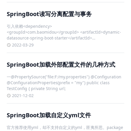
SpringBoot读写分离配置与事务
引入依赖<dependency>
<groupId>com.baomidou</groupId> <artifactId>dynamic-
datasource-spring-boot-starter</artifactId>
<version>3.5.1</version>
2022-03-29
SpringBoot加载外部配置文件的几种方式
一@PropertySource("file:F:/my.properties") @Configuration
@ConfigurationProperties(prefix = "my") public class
TestConfig { private String url;
2021-12-02
SpringBoot加载自定义yml文件
官方推荐使用yml，却不支持自定义的yml，匪夷所思。package