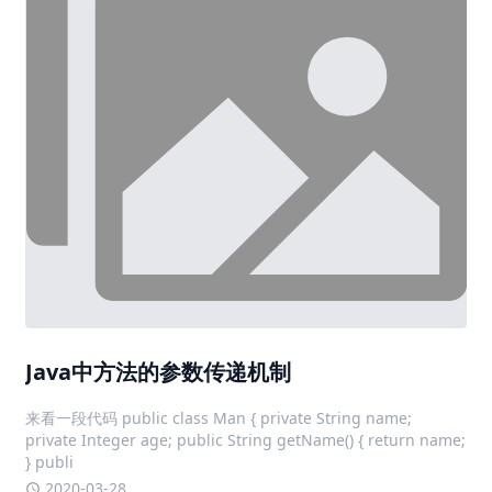
Java中方法的参数传递机制
来看一段代码 public class Man { private String name;
private Integer age; public String getName() { return name;
} publi
2020-03-28