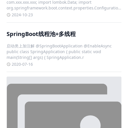
com.xxx.xxx.xxx; import lombok.Data; import
org.springframework.boot.context.properties.ConfigurationProp
i
2024-10-23
SpringBoot线程池+多线程
启动类上加注解 @SpringBootApplication @EnableAsync
public class SpringApplication { public static void
main(String[] args) { SpringApplication.r
2020-07-16