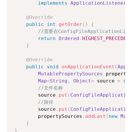
implements
ApplicationListener
<
@Override
public
int
getOrder
(
)
{
//需要在ConfigFileApplicationLi
return
Ordered
.
HIGHEST_PRECEDEN
}
@Override
public
void
onApplicationEvent
(
Appl
MutablePropertySources
 property
Map
<
String
,
Object
>
 source 
=
ne
//文件名称
        source
.
put
(
ConfigFileApplicatio
//路径
        source
.
put
(
ConfigFileApplicatio
        propertySources
.
addLast
(
new
Map
}
}