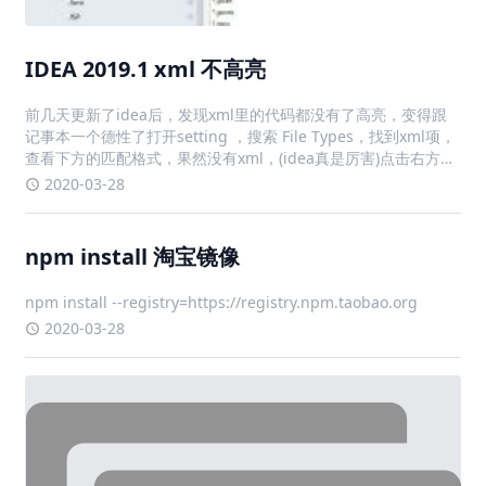
+，输入*.xml，点击ok，解决问题
2020-03-28
npm install 淘宝镜像
npm install --registry=https://registry.npm.taobao.org
2020-03-28