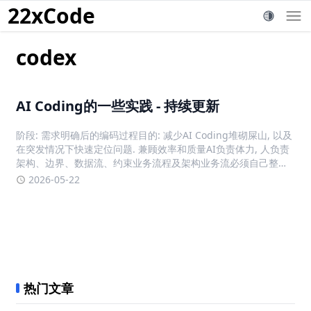
22xCode
codex
AI Coding的一些实践 - 持续更新
阶段: 需求明确后的编码过程目的: 减少AI Coding堆砌屎山, 以及
在突发情况下快速定位问题. 兼顾效率和质量AI负责体力, 人负责
架构、边界、数据流、约束业务流程及架构业务流必须自己整体
梳理一次, 明确数据和状态在其中的流转和变动过程, 任何一环做
2026-05-22
到心中有数, 但不过分要求了解实现细节. 整
热门文章