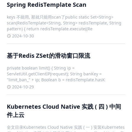
Spring RedisTemplate Scan
keys 不能用, 那就只能用scan了public static Set<String>
scan(RedisTemplate<String, String> redisTemplate, String
pattern) { return redisTemplate.execute((Re
2024-10-30
基于Redis ZSet的滑动窗口限流
private boolean limit() { String ip =
ServletUtil.getClientIP(request); String banKey =
"limit_ban_" + ip; Boolean b = redisTemplate.hasK
2024-10-29
Kubernetes Cloud Native 实践 ( 四 ) 中间
件上云
全文目录Kubernetes Cloud Native 实践 ( 一 ) 安装Kubernetes