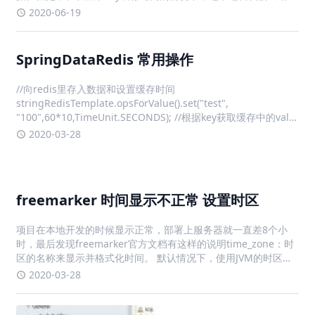
比如第一步这个key存在，但是紧接着key过期了，后面就会拿不
2020-06-19
到这个key，造成后面的逻辑出错所
SpringDataRedis 常用操作
//向redis里存入数据和设置缓存时间
stringRedisTemplate.opsForValue().set("test",
"100",60*10,TimeUnit.SECONDS); //根据key获取缓存中的val
stringRedisTemplate.opsForValue().
2020-03-28
freemarker 时间显示不正常 设置时区
项目在本地开发的时候显示正常，部署上服务器就一直差8个小
时，最后发现freemarker官方文档有这样的说明time_zone：时
区的名称来显示并格式化时间。 默认情况下，使用JVM的时区。
也可以是 Java 时区 API 接受的值，或者 "JVM default" (从
2020-03-28
FreeMarker 2