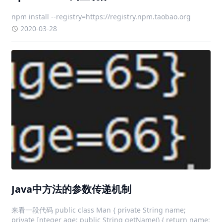
npm install --registry=https://registry.npm.taobao.org
2020-03-28
Java中方法的参数传递机制
来看一段代码 public class Man { private String name;
private Integer age; public String getName() { return name;