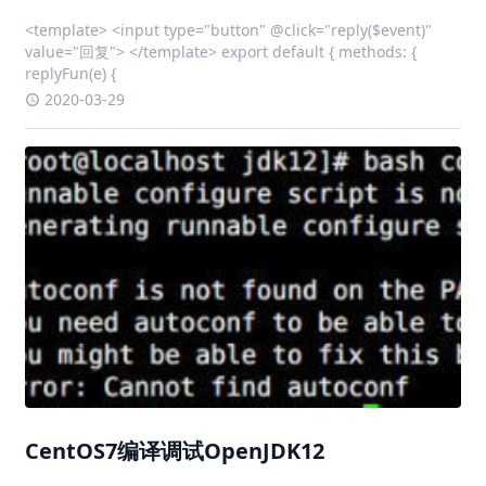
<template> <input type="button" @click="reply($event)"
value="回复"> </template> export default { methods: {
replyFun(e) {
2020-03-29
CentOS7编译调试OpenJDK12