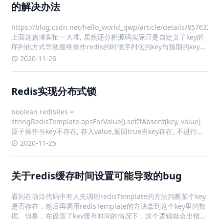
的解决办法
https://blog.csdn.net/hello_world_qwp/article/details/85763286
上面这篇博客扯一大堆, 居然还分析源码实际只是自定义了key的
序列化方式导致最终操作redis的时候序列化的key与预期的key不
一致而已, 自然就删不掉redis中的数据了
2020-11-26
Redis实现分布式锁
boolean redisRes =
stringRedisTemplate.opsForValue().setIfAbsent(key, value)
原子操作当key不存在, 存入value,返回true当key存在, 不进行操
作, 返回false当处于redis事务中 , 返回null
2020-11-25
关于redis缓存时间设置可能导致的bug
看到在项目代码中有人先调用redisTemplate的方法判断某个key
是否存在，然后再调用redisTemplate的方法拿到这个key里的数
据。但是，在设置了key缓存时间的情况下，这个逻辑就会出错。