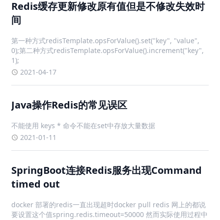
Redis缓存更新修改原有值但是不修改失效时
间
第一种方式redisTemplate.opsForValue().set("key", "value",
0);第二种方式redisTemplate.opsForValue().increment("key",
1);
2021-04-17
Java操作Redis的常见误区
不能使用 keys * 命令不能在set中存放大量数据
2021-01-11
SpringBoot连接Redis服务出现Command
timed out
docker 部署的redis一直出现超时docker pull redis 网上的都说
要设置这个值spring.redis.timeout=50000 然而实际使用过程中