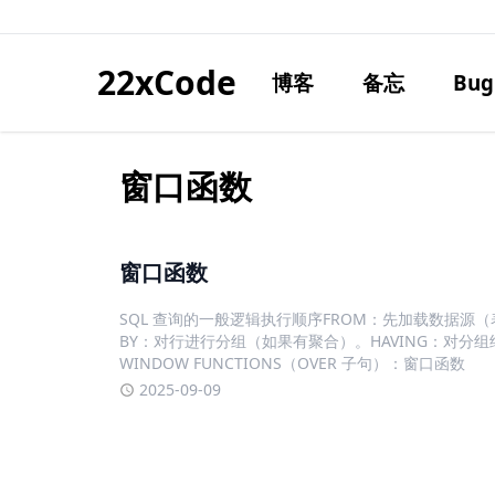
22xCode
博客
备忘
Bug
窗口函数
窗口函数
SQL 查询的一般逻辑执行顺序FROM：先加载数据源（表
BY：对行进行分组（如果有聚合）。HAVING：对分
WINDOW FUNCTIONS（OVER 子句）：窗口函数
2025-09-09