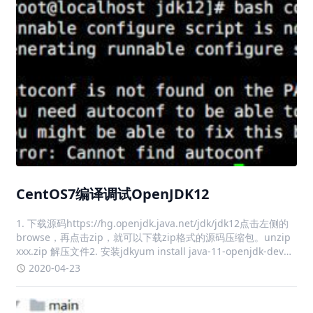
CentOS7编译调试OpenJDK12
1. 下载源码https://hg.openjdk.java.net/jdk/jdk12点击左侧的
browse，再点击zip，就可以下载zip格式的源码压缩包。unzip
xxx.zip 解压文件2. 安装jdkyum install java-11-openjdk-devel
-y3. 运行con
2020-04-23