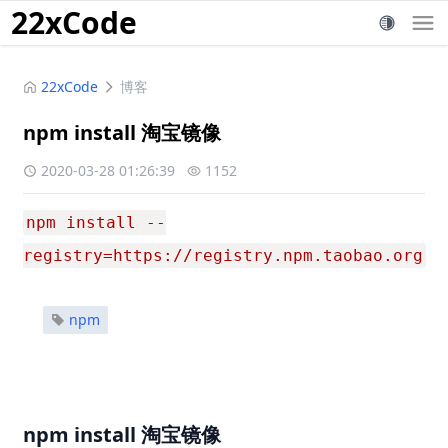
22xCode
22xCode
博客
npm install 淘宝镜像
2020-03-28 01:26:39
1152
npm install --
registry=https://registry.npm.taobao.org
npm
npm install 淘宝镜像