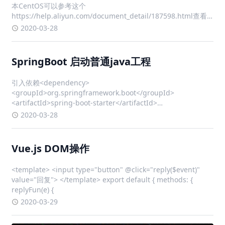
本CentOS可以参考这个
https://help.aliyun.com/document_detail/187598.html查看
本机内核版本，内核版本需高于 3.10uname -r 确保 yum 包最新
2020-03-28
yum u
SpringBoot 启动普通java工程
引入依赖<dependency>
<groupId>org.springframework.boot</groupId>
<artifactId>spring-boot-starter</artifactId>
<version>2.0.9</version> </dependency>
2020-03-28
Vue.js DOM操作
<template> <input type="button" @click="reply($event)"
value="回复"> </template> export default { methods: {
replyFun(e) {
2020-03-29