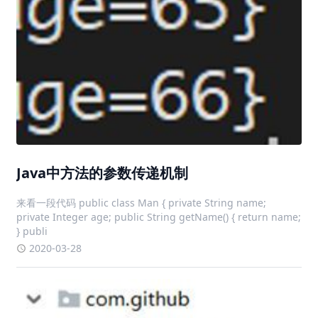
Java中方法的参数传递机制
来看一段代码 public class Man { private String name;
private Integer age; public String getName() { return name;
} publi
2020-03-28