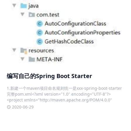
编写自己的Spring Boot Starter
1.新建一个maven项目命名规则统一是xxx-spring-boot-starter
完整pom.xml<?xml version="1.0" encoding="UTF-8"?>
<project xmlns="http://maven.apache.org/POM/4.0.0"
2020-06-29