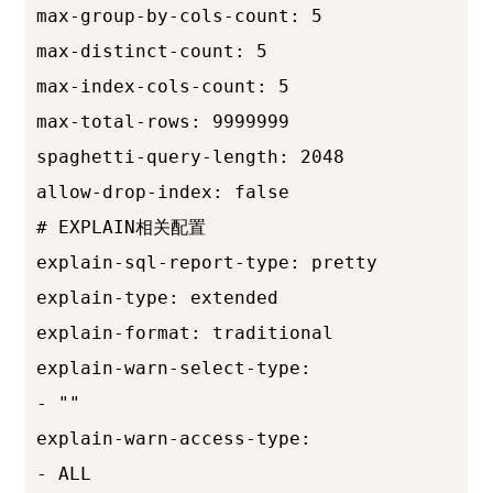
max-group-by-cols-count: 5

max-distinct-count: 5

max-index-cols-count: 5

max-total-rows: 9999999

spaghetti-query-length: 2048

allow-drop-index: false

# EXPLAIN相关配置

explain-sql-report-type: pretty

explain-type: extended

explain-format: traditional

explain-warn-select-type:

- ""

explain-warn-access-type:

- ALL
