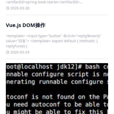
<artifactId>spring-boot-starter</artifactId>
<version>2.0.9</version> </dependency>
2020-03-28
Vue.js DOM操作
<template> <input type="button" @click="reply($event)"
value="回复"> </template> export default { methods: {
replyFun(e) {
2020-03-29