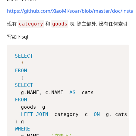
https://github.com/XiaoMi/soar/blob/master/doc/instal
现有 
 和 
 表; 除主键外, 没有任何索引
category
goods
写如下sql
SELECT
*
FROM
(
SELECT
  g
.
NAME
,
 c
.
NAME  
AS
FROM
  goods  g  

LEFT
JOIN
  category  c  
ON
  g
.
 cats_i
)
WHERE