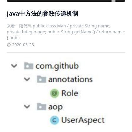
Java中方法的参数传递机制
来看一段代码 public class Man { private String name;
private Integer age; public String getName() { return name;
} publi
2020-03-28