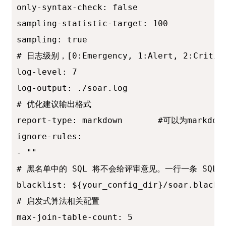
only-syntax-check: false

sampling-statistic-target: 100

sampling: true

# 日志级别，[0:Emergency, 1:Alert, 2:Critical
log-level: 7

log-output: ./soar.log

# 优化建议输出格式

report-type: markdown		#可以为markdown和html

ignore-rules:

- ""

# 黑名单中的 SQL 将不会给评审意见。一行一条 SQ
blacklist: ${your_config_dir}/soar.blackli
# 启发式算法相关配置

max-join-table-count: 5
