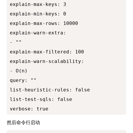
explain-max-keys: 3

explain-min-keys: 0

explain-max-rows: 10000

explain-warn-extra:

- ""

explain-max-filtered: 100

explain-warn-scalability:

- O(n)

query: ""

list-heuristic-rules: false

list-test-sqls: false

然后命令行启动