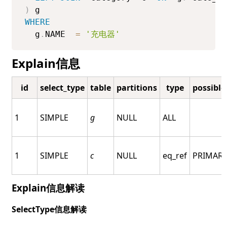
)
WHERE
  g
.
NAME  
=
'充电器'
Explain信息
id
select_type
table
partitions
type
possible
1
SIMPLE
g
NULL
ALL
1
SIMPLE
c
NULL
eq_ref
PRIMAR
Explain信息解读
SelectType信息解读