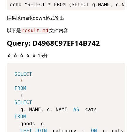
echo "SELECT * FROM (SELECT g.NAME, c.NAM
结果以markdown格式输出
以下是
文件内容
result.md
Query: D4968C97EF14B742
☆ ☆ ☆ ☆ ☆ 15分
SELECT
*
FROM
(
SELECT
  g
.
 NAME
,
 c
.
 NAME  
AS
FROM
  goods  g  

LEFT
JOIN
  category  c  
ON
  g
.
 cats_i