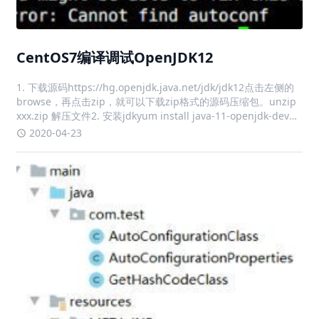
CentOS7编译调试OpenJDK12
1. 下载源码https://hg.openjdk.java.net/jdk/jdk12点击左侧的
browse，再点击zip，就可以下载zip格式的源码压缩包。unzip
xxx.zip 解压文件2. 安装jdkyum install java-11-openjdk-devel
-y3. 运行con
2020-04-23