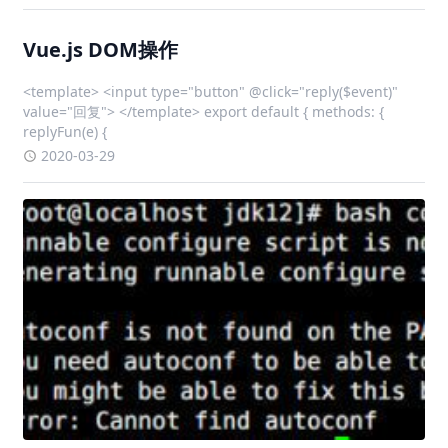
Vue.js DOM操作
<template> <input type="button" @click="reply($event)"
value="回复"> </template> export default { methods: {
replyFun(e) {
2020-03-29