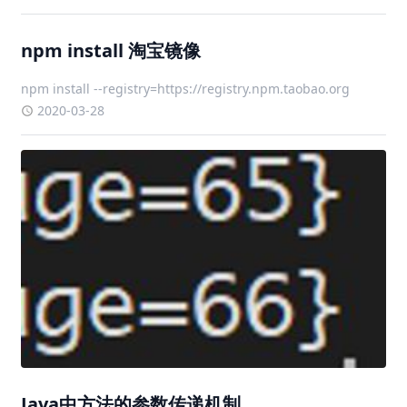
npm install 淘宝镜像
npm install --registry=https://registry.npm.taobao.org
2020-03-28
Java中方法的参数传递机制