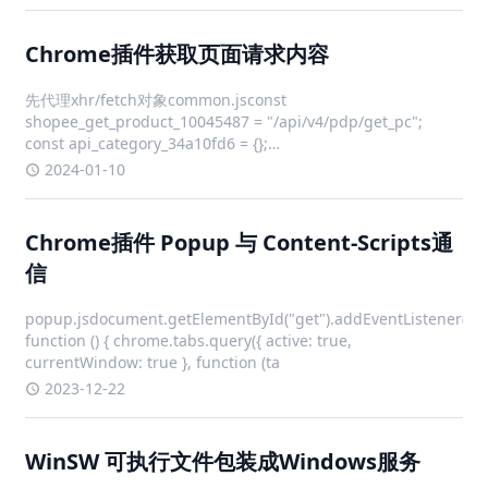
Chrome插件获取页面请求内容
先代理xhr/fetch对象common.jsconst
shopee_get_product_10045487 = "/api/v4/pdp/get_pc";
const api_category_34a10fd6 = {};
api_category_34a10fd6[shopee_get_
2024-01-10
Chrome插件 Popup 与 Content-Scripts通
信
popup.jsdocument.getElementById("get").addEventListener("cli
function () { chrome.tabs.query({ active: true,
currentWindow: true }, function (ta
2023-12-22
WinSW 可执行文件包装成Windows服务