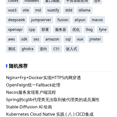
codex
maxwell
窗口函数
平滑加权轮询
qt6
vue3
vite
md
vuetify
ddd
ollama
deepseek
jumpserver
fusion
aliyun
macos
openapi
cpp
部署
服务器
优化
tlog
fyne
aws
sdk
ses
amazon
sql
vue
jmeter
测试
ghidra
逆向
C51
嵌入式
随机推荐
Nginx+Frp+Docker实现HTTPS内网穿透
OpenFeign统一Fallback处理
Nacos服务发现客户端流程
Spring的cglib代理类无法取到被代理类的成员属性
Stable-Diffusion AI 绘画
Kubernetes Cloud Native 实践 ( 八 ) CICD集成