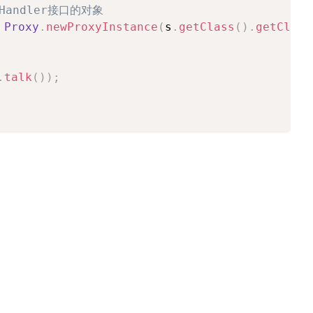
nHandler接口的对象
Proxy
.
newProxyInstance
(
s
.
getClass
(
)
.
getClass
.
talk
(
)
)
;