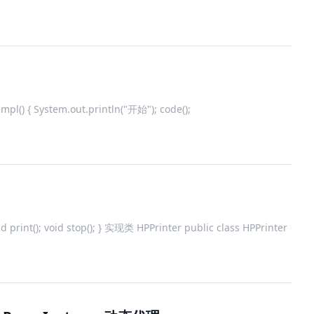
empl() { System.out.println("开始"); code();
id print(); void stop(); } 实现类 HPPrinter public class HPPrinter