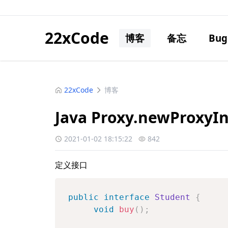
22xCode
博客
备忘
Bug
22xCode
博客
Java Proxy.newProx
2021-01-02 18:15:22
842
定义接口
public
interface
Student
{
void
buy
(
)
;