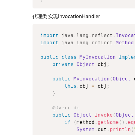
代理类 实现InvocationHandler
import
java
.
lang
.
reflect
.
Invoca
import
java
.
lang
.
reflect
.
Method
public
class
MyInvocation
imple
private
Object
 obj
;
public
MyInvocation
(
Object
 
this
.
obj 
=
 obj
;
}
@Override
public
Object
invoke
(
Object
if
(
method
.
getName
(
)
.
eq
System
.
out
.
println
(