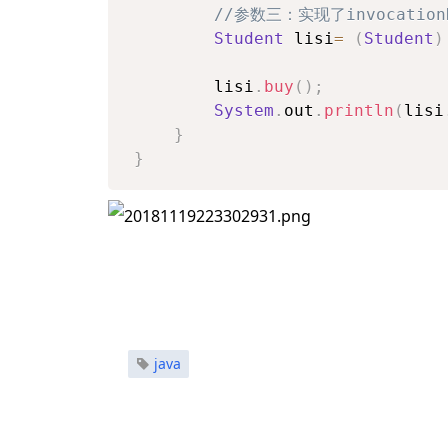
//参数三：实现了invocatio
Student
 lisi
=
(
Student
)
		lisi
.
buy
(
)
;
System
.
out
.
println
(
lisi
}
}
java