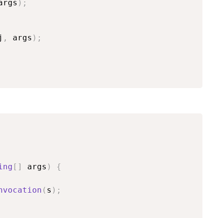
args
)
;
j
,
 args
)
;
ing
[
]
 args
)
{
nvocation
(
s
)
;
口