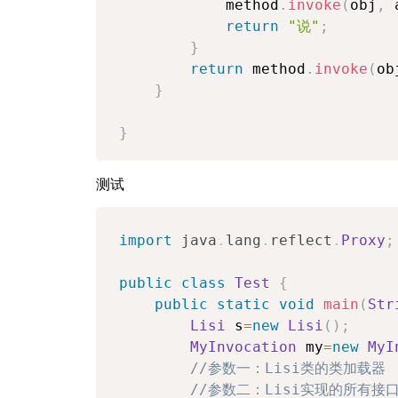
            method
.
invoke
(
obj
,
 
return
"说"
;
}
return
 method
.
invoke
(
ob
}
}
测试
import
java
.
lang
.
reflect
.
Proxy
;
public
class
Test
{
public
static
void
main
(
Str
Lisi
 s
=
new
Lisi
(
)
;
MyInvocation
 my
=
new
MyI
//参数一：Lisi类的类加载器
//参数二：Lisi实现的所有接