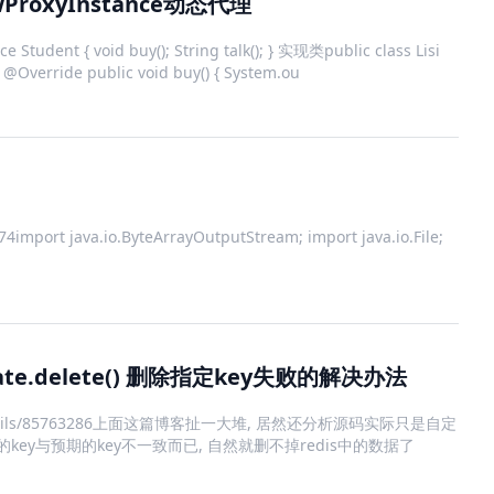
ewProxyInstance动态代理
Student { void buy(); String talk(); } 实现类public class Lisi
@Override public void buy() { System.ou
mport java.io.ByteArrayOutputStream; import java.io.File;
late.delete() 删除指定key失败的解决办法
rticle/details/85763286上面这篇博客扯一大堆, 居然还分析源码实际只是自定
key与预期的key不一致而已, 自然就删不掉redis中的数据了