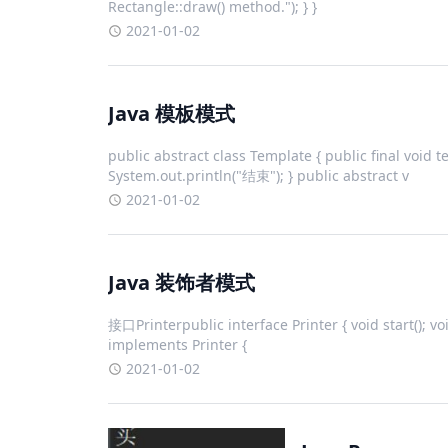
Rectangle::draw() method."); } }
2021-01-02
Java 模板模式
public abstract class Template { public final void t
System.out.println("结束"); } public abstract v
2021-01-02
Java 装饰者模式
接口Printerpublic interface Printer { void start(); vo
implements Printer {
2021-01-02