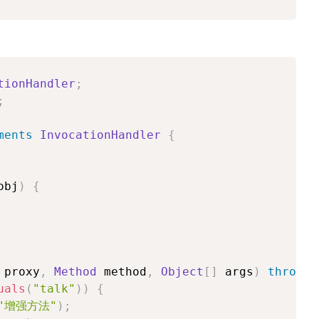
tionHandler
;
;
ments
InvocationHandler
{
obj
)
{
 proxy
,
Method
 method
,
Object
[
]
 args
)
throws
uals
(
"talk"
)
)
{
"增强方法"
)
;