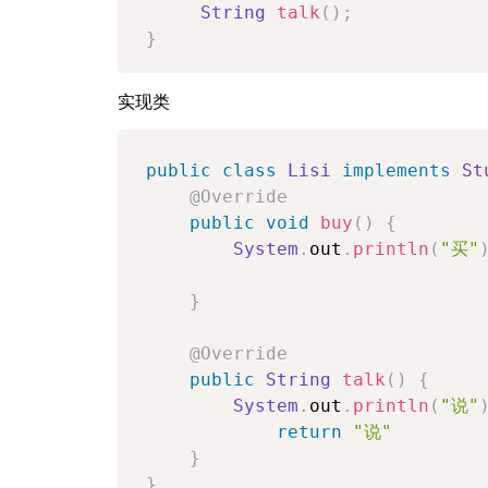
String
talk
(
)
;
}
实现类
public
class
Lisi
implements
St
@Override
public
void
buy
(
)
{
System
.
out
.
println
(
"买"
}
@Override
public
String
talk
(
)
{
System
.
out
.
println
(
"说"
return
"说"
}
}