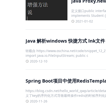
Java Proxy.n
定义接口public interface 
implements Student { 
2021-01-02
Java 解析windows 快捷方式 lnk文件
转载自 https://www.oschina.net/code/snippet_12_274i
import java.io.FileInputStream; public c
2020-12-10
Spring Boot项目中使用RedisTemp
https://blog.csdn.net/hello_world_qwp/a
义了key的序列化方式导致最终操作redis的时候序列化的
2020-11-26