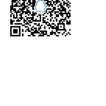
Loader
(
)
,
 s
.
getClass
(
)
.
getInterfaces
(
)
,
 my
)
;