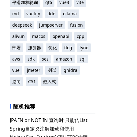
平滑加权轮询
qt6
vue3
vite
md
vuetify
ddd
ollama
deepseek
jumpserver
fusion
aliyun
macos
openapi
cpp
部署
服务器
优化
tlog
fyne
aws
sdk
ses
amazon
sql
vue
jmeter
测试
ghidra
逆向
C51
嵌入式
随机推荐
Throwable
{
JPA IN or NOT IN 查询时 只能传List
Spring自定义注解加载和使用