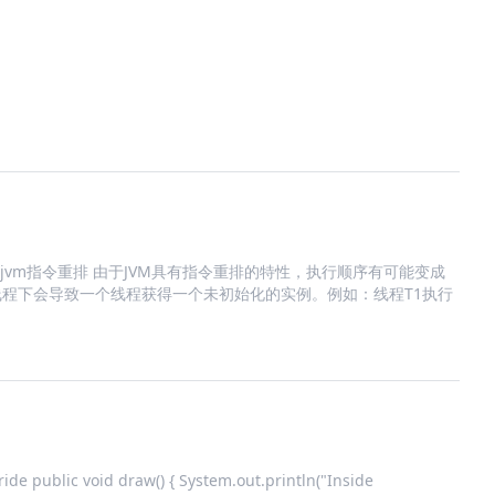
 //1. 避免jvm指令重排 由于JVM具有指令重排的特性，执行顺序有可能变成
多线程下会导致一个线程获得一个未初始化的实例。例如：线程T1执行
de public void draw() { System.out.println("Inside