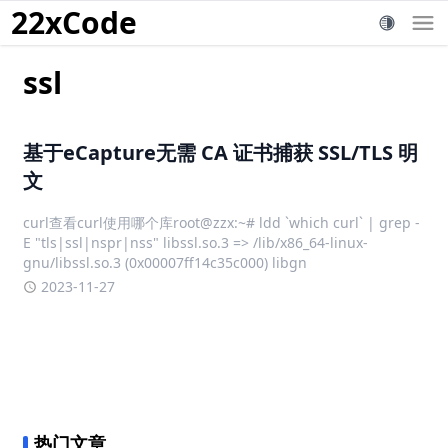
22xCode
ssl
基于eCapture无需 CA 证书捕获 SSL/TLS 明
文
curl查看curl使用哪个库root@zzx:~# ldd `which curl` | grep -
E "tls|ssl|nspr|nss" libssl.so.3 => /lib/x86_64-linux-
gnu/libssl.so.3 (0x00007ff14c35c000) libgn
2023-11-27
热门文章