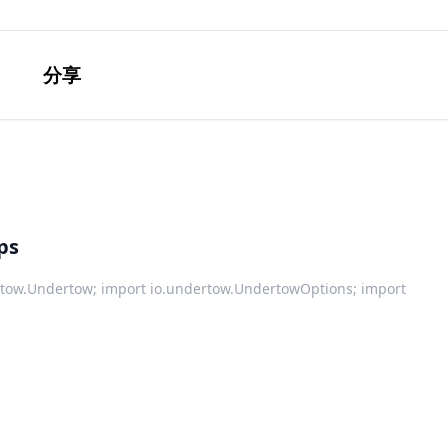
分享
ps
rtow.Undertow; import io.undertow.UndertowOptions; import