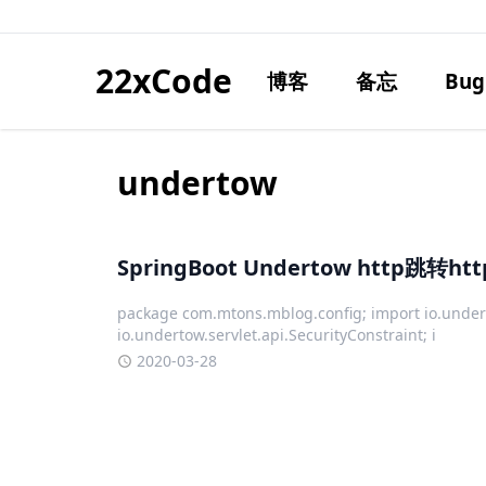
22xCode
博客
备忘
Bug
undertow
SpringBoot Undertow http跳转htt
package com.mtons.mblog.config; import io.unde
io.undertow.servlet.api.SecurityConstraint; i
2020-03-28