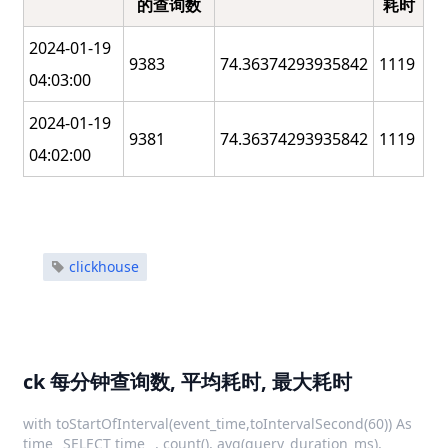
的查询数
耗时
2024-01-19
9383
74.36374293935842
1119
04:03:00
2024-01-19
9381
74.36374293935842
1119
04:02:00
clickhouse
ck 每分钟查询数, 平均耗时, 最大耗时
with toStartOfInterval(event_time,toIntervalSecond(60)) As
time_ SELECT time_ , count(), avg(query_duration_ms),