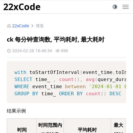
22xCode
22xCode
博客
ck 每分钟查询数, 平均耗时, 最大耗时
2024-02-28 18:48:34
696
with
 toStartOfInterval
(
event_time
,
toInt
SELECT
 time_ 
,
count
(
)
,
avg
(
query_durat
WHERE
 event_time 
between
'2024-01-01 00
GROUP
BY
 time_ 
ORDER
BY
count
(
)
DESC
结果示例
时间范围内
最大
时间
平均耗时