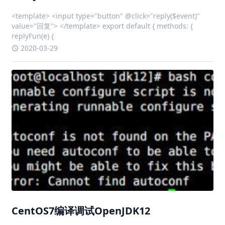
<template> <input type="button" @click="reply($event)"
value="回复"> </template> export default { methods: {
replyFun(e) {
2020-03-29
CentOS7编译调试OpenJDK12