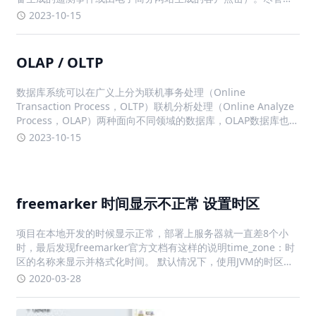
些数据通常是不可变的，但在分析期间提供上下文的关键数据集
2023-10-15
（例如，基于设备或客户ID的查找表）可能需要进行修改。在
Clic
OLAP / OLTP
数据库系统可以在广义上分为联机事务处理（Online
Transaction Process，OLTP）联机分析处理（Online Analyze
Process，OLAP）两种面向不同领域的数据库，OLAP数据库也被
称为数据仓库。从产品上看，有专门面向OLTP的数据库，例如
2023-10-15
MySQL、Postgr
freemarker 时间显示不正常 设置时区
项目在本地开发的时候显示正常，部署上服务器就一直差8个小
时，最后发现freemarker官方文档有这样的说明time_zone：时
区的名称来显示并格式化时间。 默认情况下，使用JVM的时区。
也可以是 Java 时区 API 接受的值，或者 "JVM default" (从
2020-03-28
FreeMarker 2