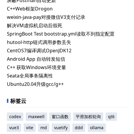
屏蔽Postman自动更新
C++Web框架Drogon
weixin-java-pay对接微信V3支付记录
解决VM虚拟机启动后假死
SpringBoot Test bootstrap.yml读取不到指定配置
hutool-http链式调用参数丢失
CentOS7编译调试OpenJDK12
Android App 自动转发短信
C++ 获取Windows环境变量
Seata全局事务隔离性
Ubuntu20.04升级gcc/g++
标签云
codex
maxwell
窗口函数
平滑加权轮询
qt6
vue3
vite
md
vuetify
ddd
ollama