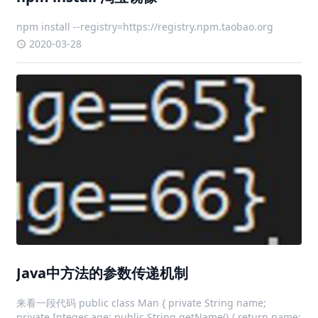
npm install --registry=https://registry.npm.taobao.org
2020-03-28
Java中方法的参数传递机制
来看一段代码 public class Man { private String name;
private Integer age; public String getName() { return name;