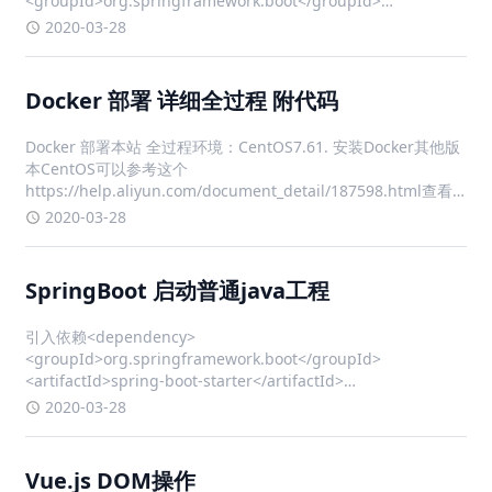
<groupId>org.springframework.boot</groupId>
<artifactId>spring-boot-starter-w
2020-03-28
Docker 部署 详细全过程 附代码
Docker 部署本站 全过程环境：CentOS7.61. 安装Docker其他版
本CentOS可以参考这个
https://help.aliyun.com/document_detail/187598.html查看
本机内核版本，内核版本需高于 3.10uname -r 确保 yum 包最新
2020-03-28
yum u
SpringBoot 启动普通java工程
引入依赖<dependency>
<groupId>org.springframework.boot</groupId>
<artifactId>spring-boot-starter</artifactId>
<version>2.0.9</version> </dependency>
2020-03-28
Vue.js DOM操作