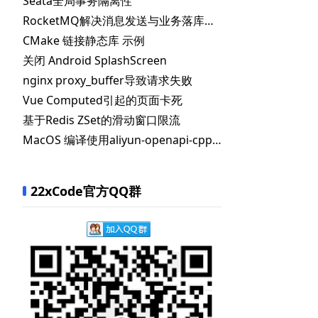
Seata全局事务隔离性
RocketMQ解决消息发送与业务落库的一致性
CMake 链接静态库 示例
关闭 Android SplashScreen
(
)
)
;
nginx proxy_buffer导致请求失败
Vue Computed引起的页面卡死
基于Redis ZSet的滑动窗口限流
MacOS 编译使用aliyun-openapi-cpp-sdk
)
)
;
22xCode官方QQ群
am
.
getExecutorHandler
(
)
)
;
进程终止掉