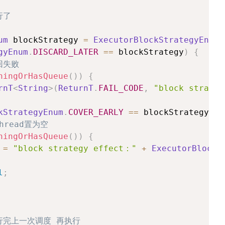
行了
um
 blockStrategy 
=
ExecutorBlockStrategyEnum
.
gyEnum
.
DISCARD_LATER
==
 blockStrategy
)
{
回失败
ningOrHasQueue
(
)
)
{
rnT
<
String
>
(
ReturnT
.
FAIL_CODE
,
"block strate
kStrategyEnum
.
COVER_EARLY
==
 blockStrategy
)
{
hread置为空
ningOrHasQueue
(
)
)
{
 
=
"block strategy effect："
+
ExecutorBlockS
l
;
行完上一次调度 再执行