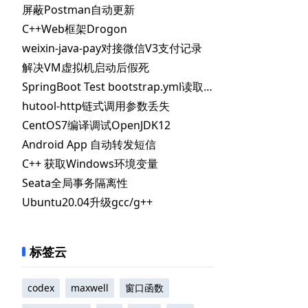
屏蔽Postman自动更新
C++Web框架Drogon
weixin-java-pay对接微信V3支付记录
解决VM虚拟机启动后假死
SpringBoot Test bootstrap.yml读取不到指定配置
hutool-http链式调用参数丢失
CentOS7编译调试OpenJDK12
Android App 自动转发短信
ode
(
)
)
;
C++ 获取Windows环境变量
Seata全局事务隔离性
Ubuntu20.04升级gcc/g++
标签云
HAUSTED!"
)
;
codex
maxwell
窗口函数