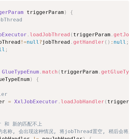
gerParam
 triggerParam
)
{
obThread
bExecutor
.
loadJobThread
(
triggerParam
.
getJobId
bThread
!=
null
?
jobThread
.
getHandler
(
)
:
null
;
ll
;
GlueTypeEnum
.
match
(
triggerParam
.
getGlueType
(
ueTypeEnum
)
{
er
er 
=
XxlJobExecutor
.
loadJobHandler
(
triggerPar
er 和 新的匹配不上 
er的名称, 会出现这种情况, 将jobThread置空, 稍后会将原
jobHandler 
!=
 newJobHandler
)
{