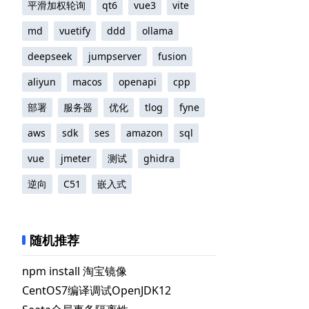
平滑加权轮询
qt6
vue3
vite
md
vuetify
ddd
ollama
deepseek
jumpserver
fusion
aliyun
macos
openapi
cpp
部署
服务器
优化
tlog
fyne
enReq
)
;
aws
sdk
ses
amazon
sql
vue
jmeter
测试
ghidra
逆向
C51
嵌入式
随机推荐
npm install 淘宝镜像
CentOS7编译调试OpenJDK12