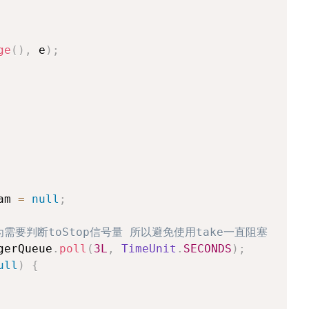
ge
(
)
,
 e
)
;
am 
=
null
;
需要判断toStop信号量 所以避免使用take一直阻塞
gerQueue
.
poll
(
3L
,
TimeUnit
.
SECONDS
)
;
ull
)
{