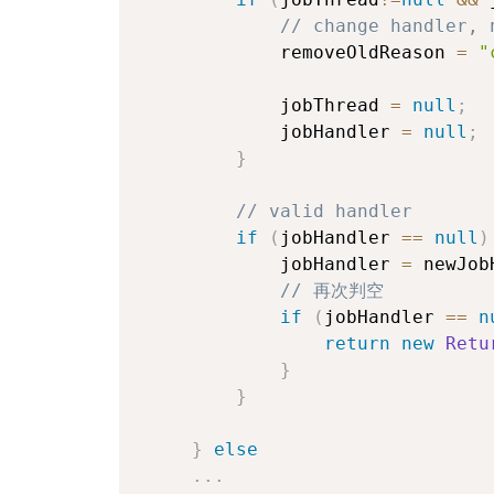
// change handler, 
            removeOldReason 
=
"
            jobThread 
=
null
;
            jobHandler 
=
null
;
}
// valid handler
if
(
jobHandler 
==
null
)
            jobHandler 
=
 newJob
// 再次判空
if
(
jobHandler 
==
n
return
new
Retu
}
}
}
else
.
.
.