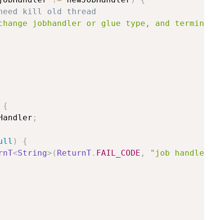
need kill old thread
change jobhandler or glue type, and terminate
{
Handler
;
ull
)
{
rnT
<
String
>
(
ReturnT
.
FAIL_CODE
,
"job handler [