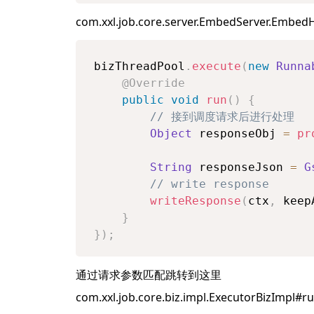
com.xxl.job.core.server.EmbedServer.Embe
bizThreadPool
.
execute
(
new
Runna
@Override
public
void
run
(
)
{
// 接到调度请求后进行处理
Object
 responseObj 
=
pr
String
 responseJson 
=
G
// write response
writeResponse
(
ctx
,
 keep
}
}
)
;
通过请求参数匹配跳转到这里
com.xxl.job.core.biz.impl.ExecutorBizImpl#r