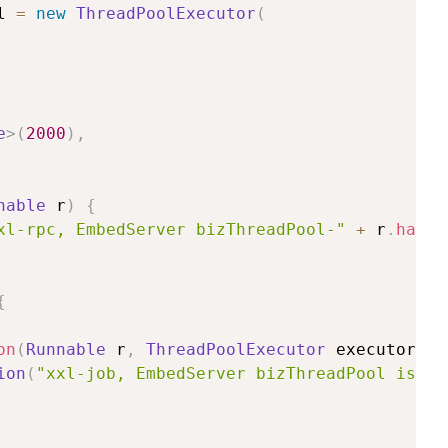
l 
=
new
ThreadPoolExecutor
(
e
>
(
2000
)
,
nable
 r
)
{
xl-rpc, EmbedServer bizThreadPool-"
+
 r
.
hashC
{
on
(
Runnable
 r
,
ThreadPoolExecutor
 executor
)
{
ion
(
"xxl-job, EmbedServer bizThreadPool is EX