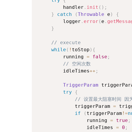
try
{
        handler
.
init
(
)
;
}
catch
(
Throwable
 e
)
{
        logger
.
error
(
e
.
getMessa
}
// execute
while
(
!
toStop
)
{
        running 
=
false
;
// 空闲次数
        idleTimes
++
;
TriggerParam
 triggerPar
try
{
// 设置最大阻塞时间 因为
            triggerParam 
=
 trig
if
(
triggerParam
!=
n
                running 
=
true
;
                idleTimes 
=
0
;