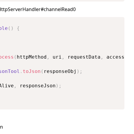
dHttpServerHandler#channelRead0
ble
(
)
{
ocess
(
httpMethod
,
 uri
,
 requestData
,
 accessTok
sonTool
.
toJson
(
responseObj
)
;
Alive
,
 responseJson
)
;
un