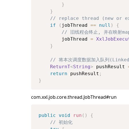
}
}
// replace thread (new or e
if
(
jobThread 
==
null
)
{
// 旧线程会终止, 并在映射ma
        jobThread 
=
XxlJobExecu
}
// 将本次调度数据加入队列(LinkedB
ReturnT
<
String
>
 pushResult 
return
 pushResult
;
}
com.xxl.job.core.thread.JobThread#run
public
void
run
(
)
{
// 初始化