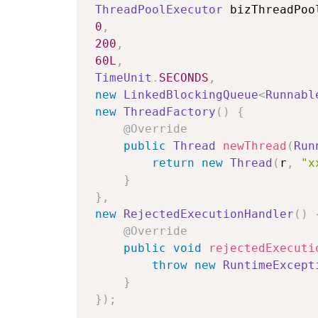
ThreadPoolExecutor
 bizThreadPoo
0
,
200
,
60L
,
TimeUnit
.
SECONDS
,
new
LinkedBlockingQueue
<
Runnabl
new
ThreadFactory
(
)
{
@Override
public
Thread
newThread
(
Run
return
new
Thread
(
r
,
"x
}
}
,
new
RejectedExecutionHandler
(
)
@Override
public
void
rejectedExecuti
throw
new
RuntimeExcept
}
}
)
;