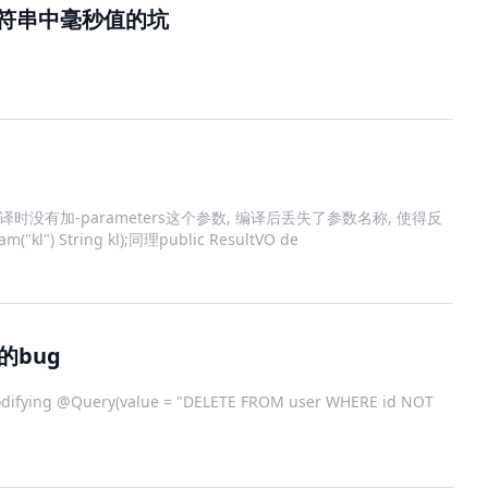
字符串中毫秒值的坑
因可能是编译时没有加-parameters这个参数, 编译后丢失了参数名称, 使得反
") String kl);同理public ResultVO de
的bug
Modifying @Query(value = "DELETE FROM user WHERE id NOT