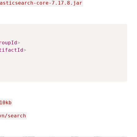
asticsearch-core-7.17.8.jar
roupId
>
tifactId
>
10kb
vn/search