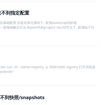
ml读取不到指定配置
p读取项目基础配置.但是在单元测试下, 发现bootstrap内的值
测试一直报错解决方法:在pom中的project->build节点下, 新增如下代
 run ‐di --name=registry -p 5000:5000 registry 打开浏览器
itories"
到快照/snapshots