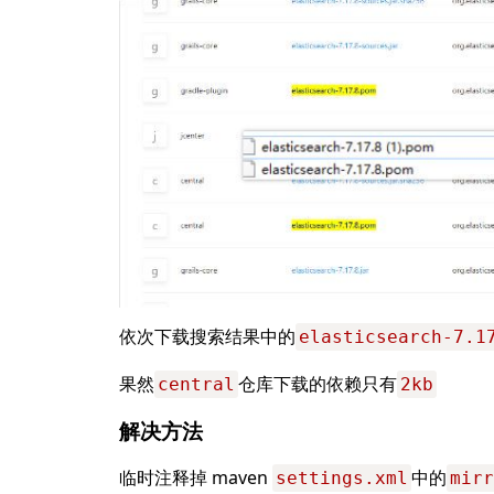
依次下载搜索结果中的
elasticsearch-7.1
果然
仓库下载的依赖只有
central
2kb
解决方法
临时注释掉 maven 
中的
settings.xml
mirr