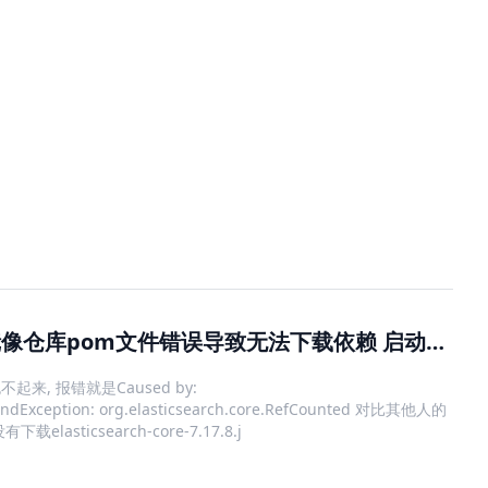
阿里云maven镜像仓库pom文件错误导致无法下载依赖 启动应用报错ClassNotFoundException
起来, 报错就是Caused by:
oundException: org.elasticsearch.core.RefCounted 对比其他人的
elasticsearch-core-7.17.8.j