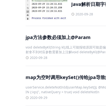
Java解析日期
2020-09-28
jpa方法参数必须加上@Param
void deleteByKl(String kl);线上可能报错原
射拿不到对应参数需要加上注解void deleteByKl(@Param("kl
2020-09-28
map为空时调用keySet()传给jpa导致
userService.deleteNotInId(userMap.keySet()); @
IN (:iqs)", nativeQuery = true) void deleteNotIn
2020-09-29