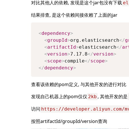
对比其他人的依赖, 发现是这个jar包没有下载
el
结果排查, 是这个依赖间接依赖了上面的jar
<
dependency
>
<
groupId
>
org.elasticsearch
</
g
<
artifactId
>
elasticsearch
</
ar
<
version
>
7.17.8
</
version
>
<
scope
>
compile
</
scope
>
</
dependency
>
查看该依赖的pom定义, 与其他开发的进行对比
发现自己机器上的pom仅仅
, 其他开发的是
2kb
访问
https://developer.aliyun.com/m
按照artifactId/groupId/version查询