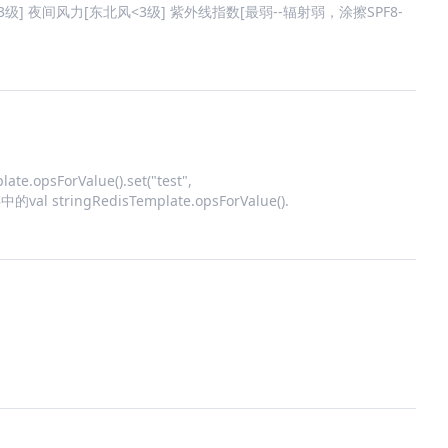
风<3级] 夜间风力[东北风<3级] 紫外线指数[最弱--辐射弱，涂擦SPF8-
psForValue().set("test",
val stringRedisTemplate.opsForValue().