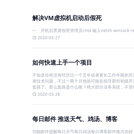
解决VM虚拟机启动后假死
一、开机后黑屏假死管理员cmd 输入netsh winso
2020-03-27
如何快速上手一个项目
不知道你有没有经历过一个五年或者更长工作年限的开
者技术问题，不过一两个月他就可能在指导那些初级开
套路了。那么套路是什么呢？绝大部分业务系统，不管他后端是
2020-03-28
每日邮件 推送天气、鸡汤、博客
功能邮件提醒每日天气每日鸡汤每日博客邮件格式你好，x