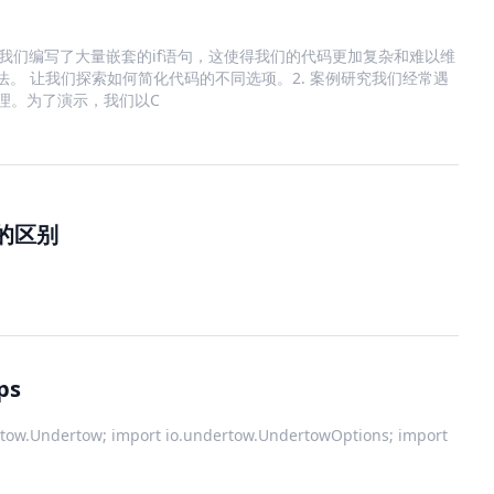
是我们编写了大量嵌套的if语句，这使得我们的代码更加复杂和难以维
法。 让我们探索如何简化代码的不同选项。2. 案例研究我们经常遇
理。为了演示，我们以C
的区别
ps
rtow.Undertow; import io.undertow.UndertowOptions; import