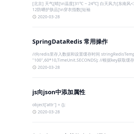
[北京] 天气[晴]\n温度[31℃ ~ 24℃] 白天风力[东南
12防晒护肤品]\n穿衣指数[短袖
2020-03-28
SpringDataRedis 常用操作
//向redis里存入数据和设置缓存时间 stringRedisTemplate.o
"100",60*10,TimeUnit.SECONDS); //根据key获取缓存中的
2020-03-28
js向json中添加属性
object['attr'] = {};
2020-03-28