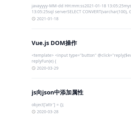
javayyyy-MM-dd HH:mm:ss2021-01-18 13:05:25my
13:05:25sql serverSELECT CONVERT(varchar(100), 
2021-01-18
Vue.js DOM操作
<template> <input type="button" @click="reply($e
replyFun(e) {
2020-03-29
js向json中添加属性
object['attr'] = {};
2020-03-28