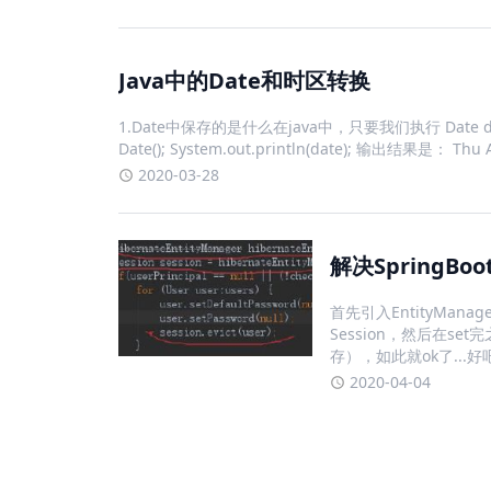
Java中的Date和时区转换
1.Date中保存的是什么在java中，只要我们执行 Date date
Date(); System.out.println(date); 输出结果是： Thu 
2020-03-28
解决SpringB
首先引入EntityMana
Session，然后在set
存），如此就ok了...
2020-04-04