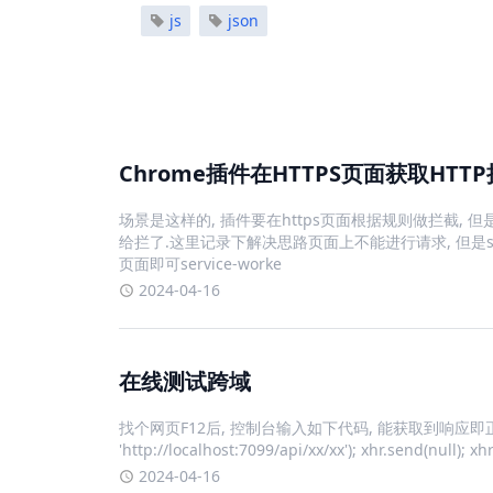
js
json
Chrome插件在HTTPS页面获取HTT
场景是这样的, 插件要在https页面根据规则做拦截, 
给拦了.这里记录下解决思路页面上不能进行请求, 但是servi
页面即可service-worke
2024-04-16
在线测试跨域
找个网页F12后, 控制台输入如下代码, 能获取到响应即正常var xhr 
'http://localhost:7099/api/xx/xx'); xhr.send(null); xh
2024-04-16