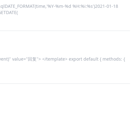
sqlDATE_FORMAT(time,'%Y-%m-%d %H:%i:%s')2021-01-18
GETDATE(
vent)" value="回复"> </template> export default { methods: {