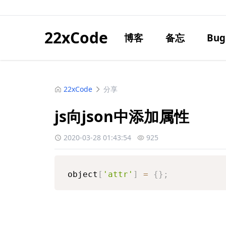
22xCode
博客
备忘
Bug
22xCode
分享
js向json中添加属性
2020-03-28 01:43:54
925
object
[
'attr'
]
=
{
}
;