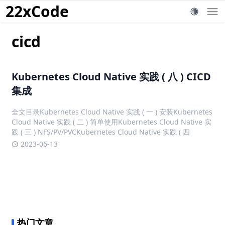
22xCode
cicd
Kubernetes Cloud Native 实践 ( 八 ) CICD
集成
全文目录Kubernetes Cloud Native 实践 ( 一 ) 安装Kubernetes
Cloud Native 实践 ( 二 ) 简单使用Kubernetes Cloud Native 实
践 ( 三 ) NFS/PV/PVCKubernetes Cloud Native 实践 ( 四
2023-06-13
热门文章