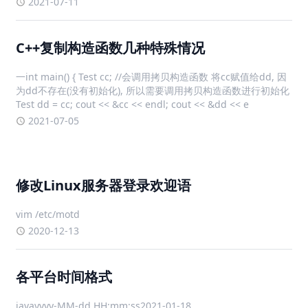
2021-07-11
C++的规则，会去调用相应的构造函数。2、但是在
C++复制构造函数几种特殊情况
一int main() { Test cc; //会调用拷贝构造函数 将cc赋值给dd, 因
为dd不存在(没有初始化), 所以需要调用拷贝构造函数进行初始化
Test dd = cc; cout << &cc << endl; cout << &dd << e
2021-07-05
修改Linux服务器登录欢迎语
vim /etc/motd
2020-12-13
各平台时间格式
javayyyy-MM-dd HH:mm:ss2021-01-18