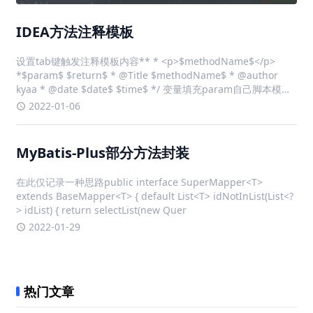
IDEA方法注释模板
设置tab键触发注释模板内容** * <p>$methodName$</p>
*$param$ $return$ * @Title $methodName$ * @author
kyaa * @date $date$ $time$ */ 变量填充param自己脚本模拟
def result
2022-01-06
MyBatis-Plus部分方法封装
在此仅记录一种思路public interface SuperMapper<T>
extends BaseMapper<T> { default List<T> idNotInList(List<?
> idList) { return selectList(new Quer
2022-01-29
热门文章