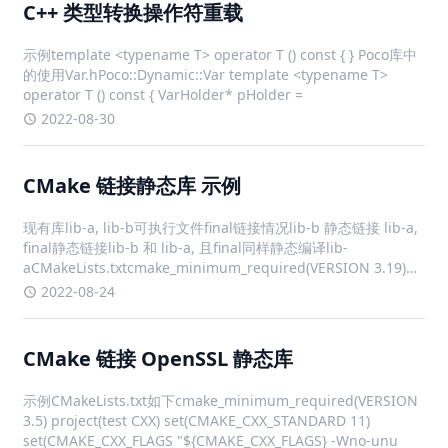
C++ 类型转换操作符重载
示例template <typename T> operator T () const { } Poco库中
的使用Var.hPoco::Dynamic::Var template <typename T>
operator T () const { VarHolder* pHolder =
2022-08-30
CMake 链接静态库 示例
现有库lib-a, lib-b可执行文件final链接情况lib-b 静态链接 lib-a,
final静态链接lib-b 和 lib-a, 且final同样静态编译lib-
aCMakeLists.txtcmake_minimum_required(VERSION 3.19)
project(lib
2022-08-24
CMake 链接 OpenSSL 静态库
示例CMakeLists.txt如下cmake_minimum_required(VERSION
3.5) project(test CXX) set(CMAKE_CXX_STANDARD 11)
set(CMAKE_CXX_FLAGS "${CMAKE_CXX_FLAGS} -Wno-unu