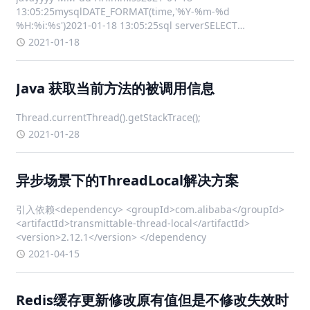
13:05:25mysqlDATE_FORMAT(time,'%Y-%m-%d
%H:%i:%s')2021-01-18 13:05:25sql serverSELECT
CONVERT(varchar(100), GETDATE(
2021-01-18
Java 获取当前方法的被调用信息
Thread.currentThread().getStackTrace();
2021-01-28
异步场景下的ThreadLocal解决方案
引入依赖<dependency> <groupId>com.alibaba</groupId>
<artifactId>transmittable-thread-local</artifactId>
<version>2.12.1</version> </dependency
2021-04-15
Redis缓存更新修改原有值但是不修改失效时