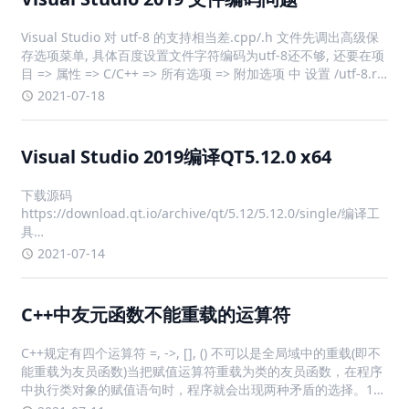
Visual Studio 对 utf-8 的支持相当差.cpp/.h 文件先调出高级保
存选项菜单, 具体百度设置文件字符编码为utf-8还不够, 还要在项
目 => 属性 => C/C++ => 所有选项 => 附加选项 中 设置 /utf-8.rc
文件默认编码gbk, 加了特殊字符无法显示然后改
2021-07-18
Visual Studio 2019编译QT5.12.0 x64
下载源码
https://download.qt.io/archive/qt/5.12/5.12.0/single/编译工
具
Perlhttps://strawberryperl.com/download/5.26.3.1/strawberry-
2021-07-14
perl-5.26.3.1-64bit-portable.
C++中友元函数不能重载的运算符
C++规定有四个运算符 =, ->, [], () 不可以是全局域中的重载(即不
能重载为友员函数)当把赋值运算符重载为类的友员函数，在程序
中执行类对象的赋值语句时，程序就会出现两种矛盾的选择。1、
因为它认为类中并没有重载赋值运算符的成员函数，所以它根据