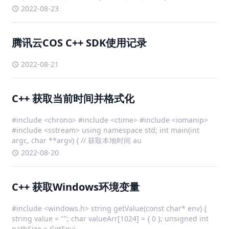
2022-08-23
腾讯云COS C++ SDK使用记录
2022-08-21
C++ 获取当前时间并格式化
#include <chrono> #include <ctime> #include <iomanip>
#include <sstream> using namespace std; int main(int
argc, char **argv) { // 获取本地时间 au
2022-08-20
C++ 获取Windows环境变量
#include <windows.h> string getValue(const char* env) {
string value = ""; char valueArr[1024] = { 0 }; unsigned int
pathSize = GetEnvi