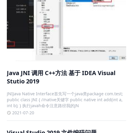
Java JNI 调用 C++方法 基于 IDEA Visual
Stutio 2019
JNIJava Native Interface首先写一个java类package com.test;
public class JNI { //native关键字 public native int add(int a,
int b); } 执行javah命令注意路径我的JN
2021-07-20
Visual Studio 2019 文件编码问题