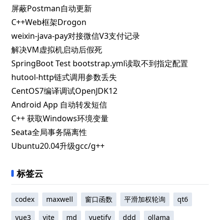
屏蔽Postman自动更新
C++Web框架Drogon
weixin-java-pay对接微信V3支付记录
解决VM虚拟机启动后假死
SpringBoot Test bootstrap.yml读取不到指定配置
hutool-http链式调用参数丢失
CentOS7编译调试OpenJDK12
Android App 自动转发短信
C++ 获取Windows环境变量
Seata全局事务隔离性
Ubuntu20.04升级gcc/g++
标签云
codex
maxwell
窗口函数
平滑加权轮询
qt6
vue3
vite
md
vuetify
ddd
ollama