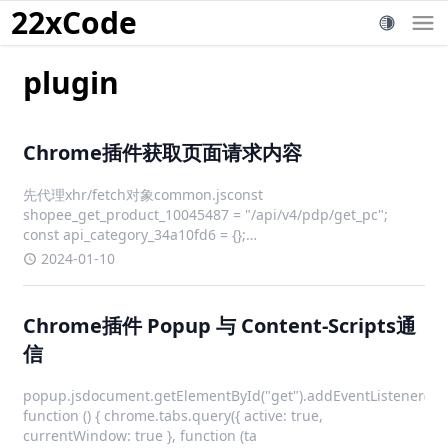
22xCode
plugin
Chrome插件获取页面请求内容
先代理xhr/fetch对象common.jsconst
shopee_get_product_10045487 = "/api/v4/pdp/get_pc";
const api_category_34a10fd6 = {};
api_category_34a10fd6[shopee_get_
2024-01-10
Chrome插件 Popup 与 Content-Scripts通
信
popup.jsdocument.getElementById("get").addEventListener("cli
function () { chrome.tabs.query({ active: true,
currentWindow: true }, function (ta